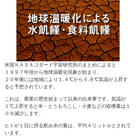
米国ＮＡＳＡゴダード宇宙研究所のまとめによると
１９９７年頃から地球温暖化現象が始まり、
２０年後には地域により１.４℃から５.８℃気温が上昇す
ると予想されています。
これは、農業の歴史始まって以来の出来事です。気温が
１℃上昇すると米・とうもろこし・小麦などの収穫量は１
０％減少します。
ヒトが１日に摂る飲み水の量は、平均４リットルとされて
います。