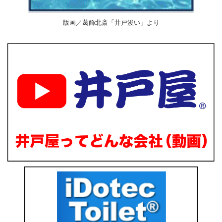
版画／葛飾北斎「井戸浚い」より