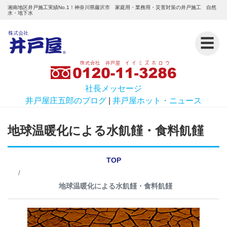
湘南地区井戸施工実績No.1！神奈川県藤沢市 家庭用・業務用・災害対策の井戸施工 自然
水・地下水
☰
社長メッセージ
井戸屋庄五郎のブログ
|
井戸屋ホット・ニュース
地球温暖化による水飢饉・食料飢饉
TOP
地球温暖化による水飢饉・食料飢饉