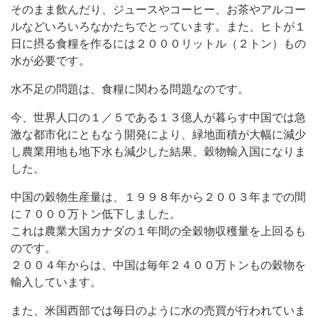
そのまま飲んだり、ジュースやコーヒー、お茶やアルコー
ルなどいろいろなかたちでとっています。また、ヒトが１
日に摂る食糧を作るには２０００リットル（２トン）もの
水が必要です。
水不足の問題は、食糧に関わる問題なのです。
今、世界人口の１／５である１３億人が暮らす中国では急
激な都市化にともなう開発により、緑地面積が大幅に減少
し農業用地も地下水も減少した結果、穀物輸入国になりま
した。
中国の穀物生産量は、１９９８年から２００３年までの間
に７０００万トン低下しました。
これは農業大国カナダの１年間の全穀物収穫量を上回るも
のです。
２００４年からは、中国は毎年２４００万トンもの穀物を
輸入しています。
また、米国西部では毎日のように水の売買が行われていま