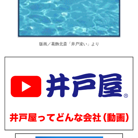
版画／葛飾北斎「井戸浚い」より